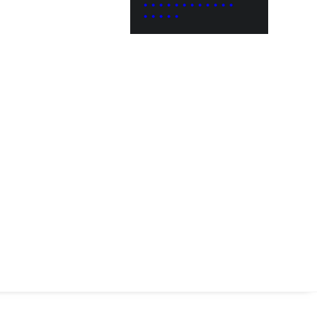
• • • • • • • • • • • •
• • • • •