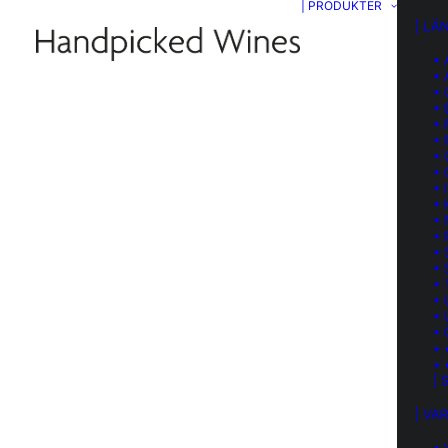
| PRODUKTER
| LÄ
•
•
• 
•
•
• 
•
•
• 
•
•
•
• 
• 
•
•
•
• 
• 
• 
| 
| VA