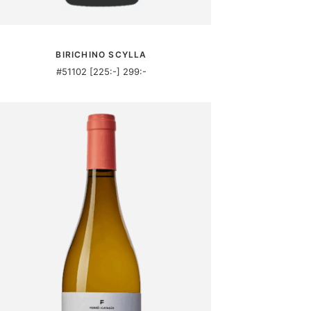
MER INFORMATION
BIRICHINO SCYLLA
#51102 [225:-] 299:-