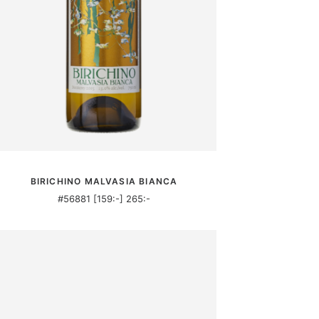
MER INFORMATION
BIRICHINO MALVASIA BIANCA
#56881 [159:-] 265:-