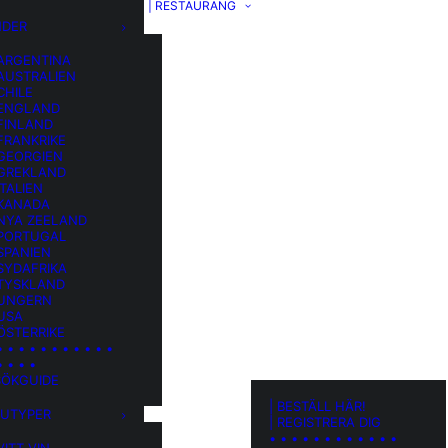
| RESTAURANG
NDER
 ARGENTINA
 AUSTRALIEN
CHILE
 ENGLAND
 FINLAND
FRANKRIKE
 GEORGIEN
 GREKLAND
ITALIEN
 KANADA
 NYA ZEELAND
 PORTUGAL
SPANIEN
SYDAFRIKA
 TYSKLAND
 UNGERN
 USA
ÖSTERRIKE
• • • • • • • • • • •
• • • •
SÖKGUIDE
| BESTÄLL HÄR!
RUTYPER
| REGISTRERA DIG
• • • • • • • • • • • •