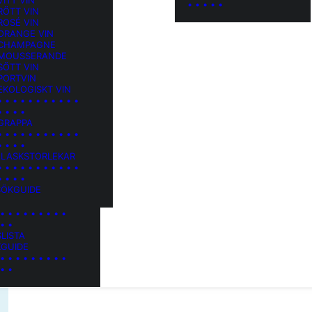
VITT VIN
• • • • •
RÖTT VIN
ROSÉ VIN
 ORANGE VIN
 CHAMPAGNE
 MOUSSERANDE
SÖTT VIN
PORTVIN
EKOLOGISKT VIN
• • • • • • • • • • •
• • • •
 GRAPPA
• • • • • • • • • • •
• • • •
 FLASKSTORLEKAR
• • • • • • • • • • •
• • • •
SÖKGUIDE
 • • • • • • • • •
 • •
SLISTA
KGUIDE
 • • • • • • • • •
 • •