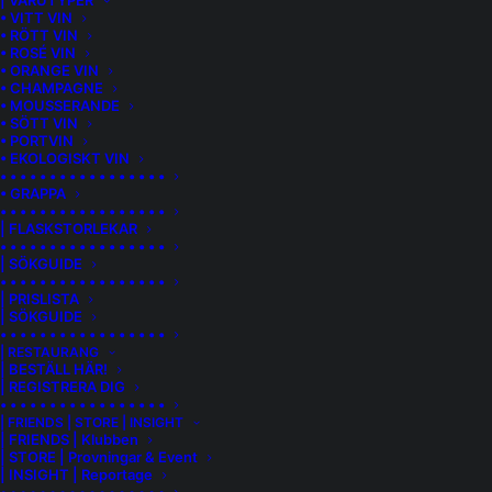
| VARUTYPER
• VITT VIN
• RÖTT VIN
• ROSÉ VIN
• ORANGE VIN
• CHAMPAGNE
• MOUSSERANDE
• SÖTT VIN
• PORTVIN
• EKOLOGISKT VIN
• • • • • • • • • • • • • • • • •
• GRAPPA
INTERNATIONELLA BIDAGEN | 20 MAJ
• • • • • • • • • • • • • • • • •
| FLASKSTORLEKAR
• • • • • • • • • • • • • • • • •
Protect the Bees – protect the Rainforest!
| SÖKGUIDE
• • • • • • • • • • • • • • • • •
Bee Kind
| PRISLISTA
| SÖKGUIDE
• • • • • • • • • • • • • • • • •
| RESTAURANG
| BESTÄLL HÄR!
| Ingredienser
| REGISTRERA DIG
• • • • • • • • • • • • • • • • •
– 2,5 cl Canaima Gin
| FRIENDS | STORE | INSIGHT
– 4 cl Färsk Lime juice
| FRIENDS | Klubben
– 4 cl Honongssirap
| STORE | Provningar & Event
| INSIGHT | Reportage