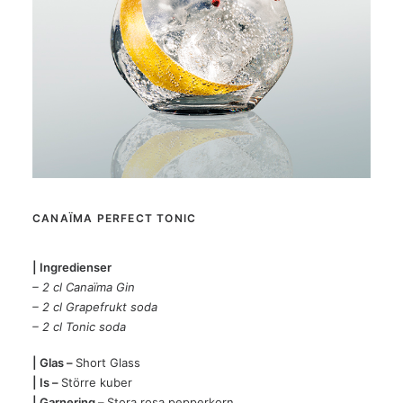
CANAÏMA PERFECT TONIC
| Ingredienser
– 2 cl Canaïma Gin
– 2 cl Grapefrukt soda
– 2 cl Tonic soda
| Glas –
Short Glass
| Is –
Större kuber
| Garnering –
Stora rosa pepperkorn