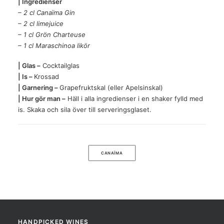
| Ingredienser
– 2 cl Canaïma Gin
– 2 cl limejuice
– 1 cl Grön Charteuse
– 1 cl Maraschinoa likör
| Glas –
Cocktailglas
| Is –
Krossad
| Garnering –
Grapefruktskal (eller Apelsinskal)
| Hur gör man –
Häll i alla ingredienser i en shaker fylld med
is. Skaka och sila över till serveringsglaset.
CANAÏMA
HANDPICKED WINES