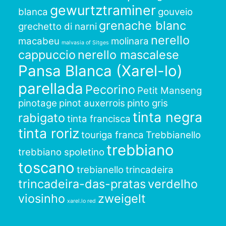
gewurtztraminer
blanca
gouveio
grenache blanc
grechetto di narni
nerello
macabeu
molinara
malvasia of Sitges
cappuccio
nerello mascalese
Pansa Blanca (Xarel-lo)
parellada
Pecorino
Petit Manseng
pinotage
pinot auxerrois
pinto gris
tinta negra
rabigato
tinta francisca
tinta roriz
touriga franca
Trebbianello
trebbiano
trebbiano spoletino
toscano
trebianello
trincadeira
trincadeira-das-pratas
verdelho
viosinho
zweigelt
xarel.lo red