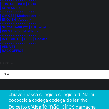
• • • • • • • • • • • • • • • • •
| KONTAKT | INFO | ABOUT
| KONTAKT
• • • • • • • • • • • • • • • • •
| OM OSS | Medarbetare
| ENGLISH | About
• • • • • • • • • • • • • • • • •
| SUSTAINABILITY | Hållbarhet
| PRESS | Produktbilder
• • • • • • • • • • • • • • • • •
| INTEGRITET | GDPR | Cookies
• • • • • • • • • • • • • • • • •
Hitta vinet!
| ARKIVET
| BACK OFFICE
SÖK
Välj en druva…
alicante branco
arinto
albariño
dos azores
avesso
caracol
chiavennasca
ciliegiolo
ciliegiolo di Narni
cococciola
codega
codega do larinho
fernão pires
Dolcetto d'Alba
garnacha