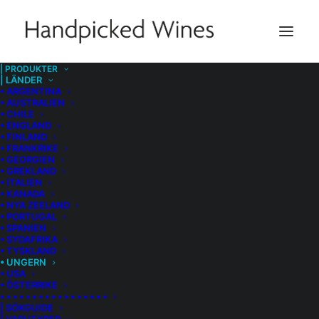
| PRODUKTER
| LÄNDER
Ungern
• ARGENTINA
• AUSTRALIEN
• CHILE
• ENGLAND
• FINLAND
• FRANKRIKE
• GEORGIEN
• GREKLAND
• ITALIEN
• KANADA
• NYA ZEELAND
• PORTUGAL
• SPANIEN
• SYDAFRIKA
• TYSKLAND
• UNGERN
• USA
• ÖSTERRIKE
GILVESY CELLERS
• • • • • • • • • • • • • • • • •
| SÖKGUIDE