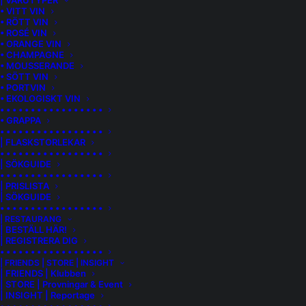
| VARUTYPER
• VITT VIN
DOLCETTO D'ALBA
FERNÃO PIRES
• RÖTT VIN
• ROSÉ VIN
GARNACHA BLANCA
GEWURTZTRAMINER
• ORANGE VIN
• CHAMPAGNE
GOUVEIO
GRECHETTO DI NARNI
• MOUSSERANDE
• SÖTT VIN
GRENACHE BLANC
MACABEU
• PORTVIN
• EKOLOGISKT VIN
MALVASIA OF SITGES
MOLINARA
• • • • • • • • • • • • • • • • •
• GRAPPA
NERELLO CAPPUCCIO
NERELLO MASCALESE
• • • • • • • • • • • • • • • • •
| FLASKSTORLEKAR
PANSA BLANCA (XAREL-LO)
PARELLADA
• • • • • • • • • • • • • • • • •
| SÖKGUIDE
PECORINO
PETIT MANSENG
PINOTAGE
• • • • • • • • • • • • • • • • •
| PRISLISTA
PINOT AUXERROIS
PINTO GRIS
RABIGATO
| SÖKGUIDE
• • • • • • • • • • • • • • • • •
TINTA FRANCISCA
TINTA NEGRA
| RESTAURANG
| BESTÄLL HÄR!
TINTA RORIZ
TOURIGA FRANCA
| REGISTRERA DIG
• • • • • • • • • • • • • • • • •
TREBBIANELLO
TREBBIANO SPOLETINO
| FRIENDS | STORE | INSIGHT
| FRIENDS | Klubben
| STORE | Provningar & Event
TREBBIANO TOSCANO
TREBIANELLO
| INSIGHT | Reportage