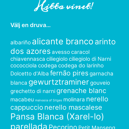
Hitta vinet!
Välj en druva…
alicante branco
arinto
albariño
dos azores
avesso
caracol
chiavennasca
ciliegiolo
ciliegiolo di Narni
cococciola
codega
codega do larinho
fernão pires
Dolcetto d'Alba
garnacha
gewurtztraminer
blanca
gouveio
grenache blanc
grechetto di narni
nerello
macabeu
molinara
malvasia of Sitges
cappuccio
nerello mascalese
Pansa Blanca (Xarel-lo)
parellada
Pecorino
Petit Manseng