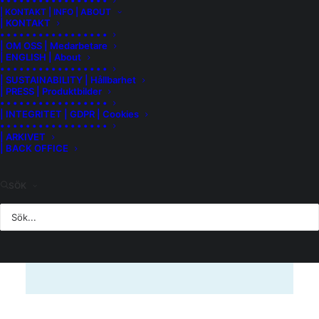
• • • • • • • • • • • • • • • • •
TRINCADEIRA
TRINCADEIRA-DAS-PRATAS
| KONTAKT | INFO | ABOUT
| KONTAKT
VERDELHO
VIOSINHO
XAREL.LO RED
• • • • • • • • • • • • • • • • •
| OM OSS | Medarbetare
ZWEIGELT
| ENGLISH | About
• • • • • • • • • • • • • • • • •
| SUSTAINABILITY | Hållbarhet
| PRESS | Produktbilder
• • • • • • • • • • • • • • • • •
… ELLER HITTA FAVORITDRUVAN.
| INTEGRITET | GDPR | Cookies
• • • • • • • • • • • • • • • • •
| ARKIVET
| BACK OFFICE
SÖK