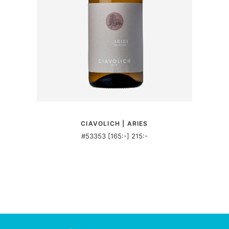
MER INFORMATION
CIAVOLICH | ARIES
#53353 [165:-] 215:-