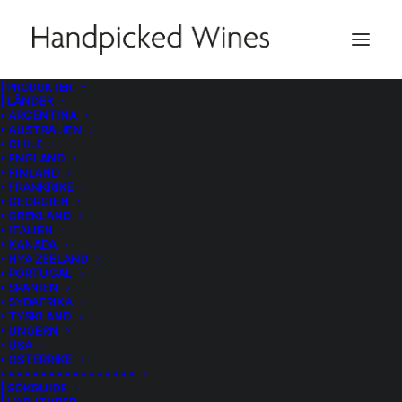
| PRODUKTER
| LÄNDER
Druvor
• ARGENTINA
• AUSTRALIEN
• CHILE
• ENGLAND
• FINLAND
• FRANKRIKE
• GEORGIEN
ETT URVAL DRUVOR…
• GREKLAND
• ITALIEN
• KANADA
• NYA ZEELAND
• PORTUGAL
ALBARIÑO
ALICANTE BRANCO
• SPANIEN
• SYDAFRIKA
ARINTO DOS AZORES
AVESSO
CARACOL
• TYSKLAND
• UNGERN
CHIAVENNASCA
CILIEGIOLO
• USA
• ÖSTERRIKE
CILIEGIOLO DI NARNI
COCOCCIOLA
• • • • • • • • • • • • • • • • •
| SÖKGUIDE
CODEGA
CODEGA DO LARINHO