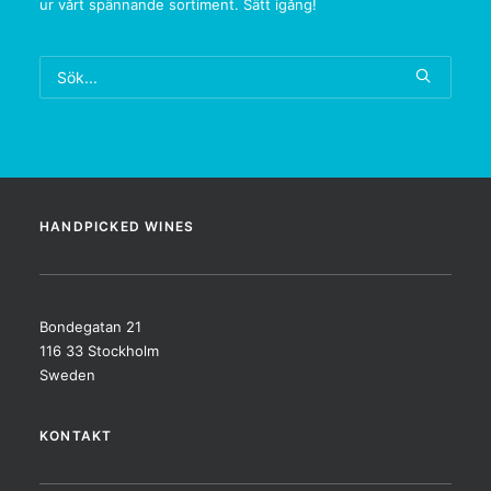
ur vårt spännande sortiment. Sätt igång!
HANDPICKED WINES
Bondegatan 21
116 33 Stockholm
Sweden
KONTAKT