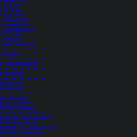
| VARUTYPER
• VITT VIN
• RÖTT VIN
• ROSÉ VIN
• ORANGE VIN
• CHAMPAGNE
• MOUSSERANDE
• SÖTT VIN
• PORTVIN
• EKOLOGISKT VIN
• • • • • • • • • • • • • • • • •
• GRAPPA
• • • • • • • • • • • • • • • • •
| FLASKSTORLEKAR
• • • • • • • • • • • • • • • • •
| SÖKGUIDE
• • • • • • • • • • • • • • • • •
| PRISLISTA
| SÖKGUIDE
• • • • • • • • • • • • • • • • •
GAGLIASSO ROCCHE DELL’ANNUNZIATA
| RESTAURANG
| BESTÄLL HÄR!
| REGISTRERA DIG
Detta vin kommer från en av de mest ansedda
• • • • • • • • • • • • • • • • •
växtplatserna i Barolo, nämligen Rocche dell’Annunziata.
| FRIENDS | STORE | INSIGHT
| FRIENDS | Klubben
Läget benämns som en cru eller MGA (Menzioni
| STORE | Provningar & Event
Geografiche Aggiuntive) som är den officiella benämningen
| INSIGHT | Reportage
numera. Denna hyllade växtplats har under de senaste