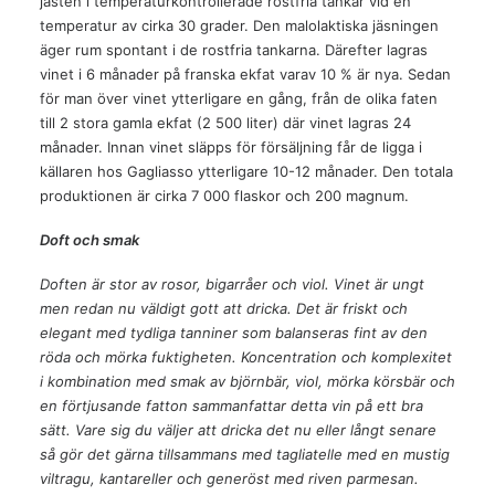
jästen i temperaturkontrollerade rostfria tankar vid en
temperatur av cirka 30 grader. Den malolaktiska jäsningen
äger rum spontant i de rostfria tankarna. Därefter lagras
vinet i 6 månader på franska ekfat varav 10 % är nya. Sedan
för man över vinet ytterligare en gång, från de olika faten
till 2 stora gamla ekfat (2 500 liter) där vinet lagras 24
månader. Innan vinet släpps för försäljning får de ligga i
källaren hos Gagliasso ytterligare 10-12 månader. Den totala
produktionen är cirka 7 000 flaskor och 200 magnum.
Doft och smak
Doften är stor av rosor, bigarråer och viol. Vinet är ungt
men redan nu väldigt gott att dricka. Det är friskt och
elegant med tydliga tanniner som balanseras fint av den
röda och mörka fuktigheten. Koncentration och komplexitet
i kombination med smak av björnbär, viol, mörka körsbär och
en förtjusande fatton sammanfattar detta vin på ett bra
sätt. Vare sig du väljer att dricka det nu eller långt senare
så gör det gärna tillsammans med tagliatelle med en mustig
viltragu, kantareller och generöst med riven parmesan.