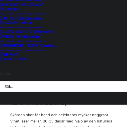
• • • • • • • • • • • • • • • • •
| KONTAKT | INFO | ABOUT
decennierna vuxit och består i dag av 30 hektar vinodlingar
| KONTAKT
som är fördelade och ägs av ett antal välkända producenter.
• • • • • • • • • • • • • • • • •
| OM OSS | Medarbetare
| ENGLISH | About
Gagliasso äger 2,3 hektar och deras snittålder på
• • • • • • • • • • • • • • • • •
vinstockarna är cirka 50 år. Vinodlingen har väst- och
| SUSTAINABILITY | Hållbarhet
sydvästlig exponering. Jordmånen består huvudsakligen av
| PRESS | Produktbilder
• • • • • • • • • • • • • • • • •
kalksten och lera. Denna MGA är känd för sina eleganta
| INTEGRITET | GDPR | Cookies
viner med finess och underbar doft av de karaktäristiska
• • • • • • • • • • • • • • • • •
| ARKIVET
tonerna för nebbiolo med rosor, viol och körsbär.
| BACK OFFICE
Gagliassos vin är ett fantastiskt fint exempel.
Druvorna är uppbundna enligt den klassiska Guyotmetoden
SÖK
och man gallrar druvor två gånger under växttiden för att
de druvor som får hänga kvar ska få ännu bättre
förutsättningar att mogna perfekt. Detta kallas även grön
skörd och man gör det under den fas som kallas veraison
vilket är när druvorna byter färg.
Skörden sker för hand och selekteras mycket noggrant.
Vinet jäser mellan 30-35 dagar med hjälp av den naturliga