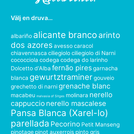
Välj en druva…
alicante branco
arinto
albariño
dos azores
avesso
caracol
chiavennasca
ciliegiolo
ciliegiolo di Narni
cococciola
codega
codega do larinho
fernão pires
Dolcetto d'Alba
garnacha
gewurtztraminer
blanca
gouveio
grenache blanc
grechetto di narni
nerello
macabeu
molinara
malvasia of Sitges
cappuccio
nerello mascalese
Pansa Blanca (Xarel-lo)
parellada
Pecorino
Petit Manseng
pinotage
pinot auxerrois
pinto gris