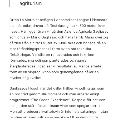
agriturism
Orten La Morra är belägen i vinparadiset Langhe i Piemonte
och här odlas druvor på förstklassig mark, 500 meter över
havet. Här ligger även vingården Azienda Agricola Gagliasso
som drivs av Mario Gagliasso och hans familj. Mario övertog
gården från sin far i slutet av 1980-talet och började då en
stor förändringsprocess i form av en rad tekniska
förbättringar. Vinkällaren renoverades och tekniken
förnyades, nya odlingar planterades och gamla
återplanterades. I dag ser vi resultatet av Marios arbete i
form av en vinproduktion som genomgående håller en
mycket hög kvalitet.
Gagliassos filosofi när det gäller hållbar vinodling går som
en röd tråd genom alla moment och man arbetar enligt
programmet ”The Green Experience”. Respekt för naturen
och jorden står i fokus, liksom viner som speglar terroir.
Men att producera kvalitetsvin är inte hela satsningen, utan
familjen vill även välkomna besökare till gården och få