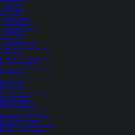
| VARUTYPER
• VITT VIN
• RÖTT VIN
• ROSÉ VIN
• ORANGE VIN
• CHAMPAGNE
• MOUSSERANDE
• SÖTT VIN
• PORTVIN
• EKOLOGISKT VIN
• • • • • • • • • • • • • • • • •
• GRAPPA
• • • • • • • • • • • • • • • • •
| FLASKSTORLEKAR
• • • • • • • • • • • • • • • • •
| SÖKGUIDE
• • • • • • • • • • • • • • • • •
| PRISLISTA
| SÖKGUIDE
• • • • • • • • • • • • • • • • •
GAGLIASSO BARBERA D’ALBA CIABOT
| RESTAURANG
| BESTÄLL HÄR!
RUSS
| REGISTRERA DIG
• • • • • • • • • • • • • • • • •
| FRIENDS | STORE | INSIGHT
Veganskt
| FRIENDS | Klubben
| STORE | Provningar & Event
| INSIGHT | Reportage