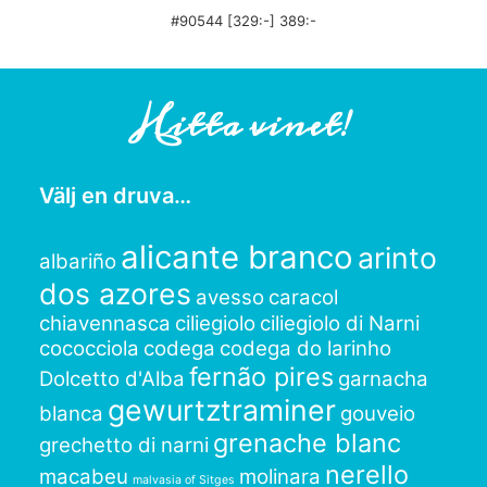
#90544 [329:-] 389:-
Hitta vinet!
Välj en druva…
alicante branco
arinto
albariño
dos azores
avesso
caracol
chiavennasca
ciliegiolo
ciliegiolo di Narni
cococciola
codega
codega do larinho
fernão pires
Dolcetto d'Alba
garnacha
gewurtztraminer
blanca
gouveio
grenache blanc
grechetto di narni
nerello
macabeu
molinara
malvasia of Sitges