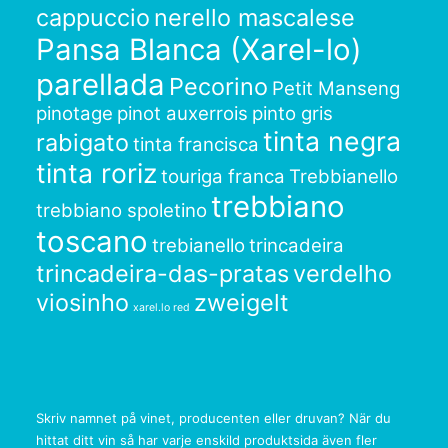
cappuccio
nerello mascalese
Pansa Blanca (Xarel-lo)
parellada
Pecorino
Petit Manseng
pinotage
pinot auxerrois
pinto gris
tinta negra
rabigato
tinta francisca
tinta roriz
touriga franca
Trebbianello
trebbiano
trebbiano spoletino
toscano
trebianello
trincadeira
trincadeira-das-pratas
verdelho
viosinho
zweigelt
xarel.lo red
Skriv namnet på vinet, producenten eller druvan? När du
hittat ditt vin så har varje enskild produktsida även fler