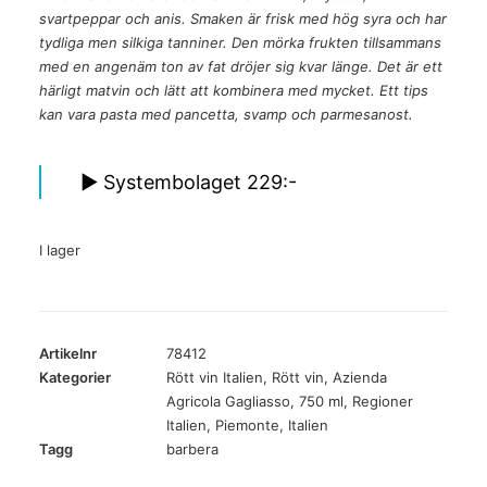
svartpeppar och anis. Smaken är frisk med hög syra och har
tydliga men silkiga tanniner. Den mörka frukten tillsammans
med en angenäm ton av fat dröjer sig kvar länge. Det är ett
härligt matvin och lätt att kombinera med mycket. Ett tips
kan vara pasta med pancetta, svamp och parmesanost.
► Systembolaget 229:-
I lager
Artikelnr
78412
Kategorier
Rött vin Italien
,
Rött vin
,
Azienda
Agricola Gagliasso
,
750 ml
,
Regioner
Italien
,
Piemonte
,
Italien
Tagg
barbera