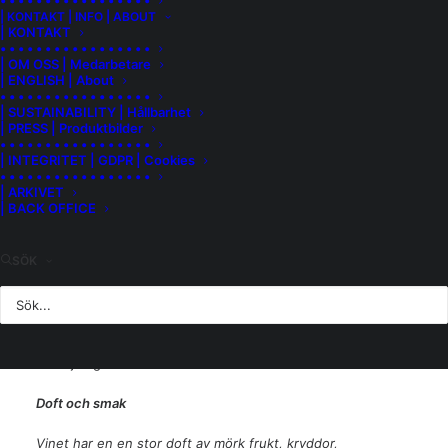
• • • • • • • • • • • • • • • • •
Vinodlingarna som ger druvor till vinet är belägna i La Morra
| KONTAKT | INFO | ABOUT
| KONTAKT
och Monforte med västlig exponering och en jordmån av
• • • • • • • • • • • • • • • • •
kalksten och lera. För att säkerställa kvalitet och
| OM OSS | Medarbetare
| ENGLISH | About
koncentration i druvorna gör en så kallad ”green harvest”
• • • • • • • • • • • • • • • • •
två gånger innan den riktiga skörden sker. Grön skörd
| SUSTAINABILITY | Hållbarhet
innebär att man klipper ur rankorna och avlägsnar klasar för
| PRESS | Produktbilder
• • • • • • • • • • • • • • • • •
att få så koncentrerad smak som möjligt i de klasar som
| INTEGRITET | GDPR | Cookies
finns kvar.
• • • • • • • • • • • • • • • • •
| ARKIVET
| BACK OFFICE
Druvorna skördas när de är ordentligt mogna och
selekteras noggrant vid ankomst till vinkällaren. Jäsningen
sker spontant sker i temperaturkontrollerade rostfria tankar
SÖK
under 12 till 14 dagar. Den malolaktiska jäsningen äger rum
spontant i de rostfria tankarna innan vinet dras över på nya
franska ekfat där vinet lagras i 15 månader. Vinet buteljeras
och får vila ytterligare 10 månader innan det släpps till
försäljning.
Doft och smak
Vinet har en en stor doft av mörk frukt, kryddor,