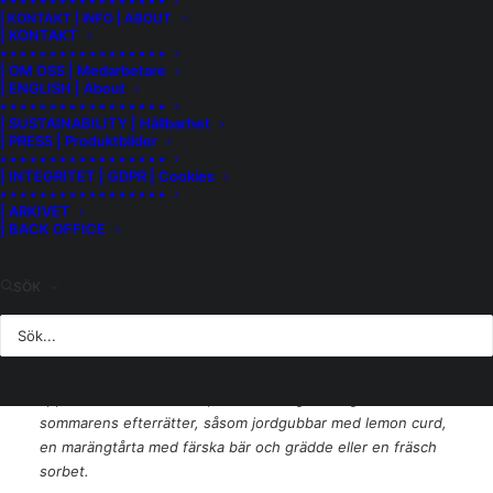
• • • • • • • • • • • • • • • • •
| KONTAKT | INFO | ABOUT
som ligger på sluttningar mot sydöst i byn Castiglione
| KONTAKT
Tinella. Jorden är rik på kalksten med en bas av sand och
• • • • • • • • • • • • • • • • •
olika mineraler. Vinstockarna är i genomsnitt 30 år gamla
| OM OSS | Medarbetare
| ENGLISH | About
och druvorna skördas så mogna som möjligt och med en
• • • • • • • • • • • • • • • • •
noggrann selektering för bästa kvalitet. Jäsningen sker i
| SUSTAINABILITY | Hållbarhet
| PRESS | Produktbilder
ståltankar som är tempererade till 5-6 grader under två
• • • • • • • • • • • • • • • • •
dagar, tills vinet uppnått 5 procent alkohol och musten har
| INTEGRITET | GDPR | Cookies
då en fin restsötma kvar. Sedan filtreras vinet och därefter
• • • • • • • • • • • • • • • • •
| ARKIVET
är det redo att buteljeras och säljas.
| BACK OFFICE
Doft och smak
SÖK
Denna moscato har en otroligt inbjudande doft av smultron,
mogen färsk lime och toner av vita blommor. Smaken är
friskt läskande samtidigt som den har en mjuk sötma.
Nyanser som framträder är druvor, färsk citrus, gröna
äpplen och söta färska aprikoser. Ett gudomligt vin till
sommarens efterrätter, såsom jordgubbar med lemon curd,
en marängtårta med färska bär och grädde eller en fräsch
sorbet.