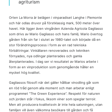
agriturism
Orten La Morra är belägen i vinparadiset Langhe i Piemonte
och här odlas druvor på förstklassig mark, 500 meter över
havet. Här ligger även vingården Azienda Agricola Gagliasso
som drivs av Mario Gagliasso och hans familj. Mario övertog
gården från sin far i slutet av 1980-talet och började då en
stor förändringsprocess i form av en rad tekniska
förbättringar. Vinkällaren renoverades och tekniken
förnyades, nya odlingar planterades och gamla
återplanterades. I dag ser vi resultatet av Marios arbete i
form av en vinproduktion som genomgående håller en
mycket hög kvalitet.
Gagliassos filosofi när det gäller hållbar vinodling går som
en röd tråd genom alla moment och man arbetar enligt
programmet ”The Green Experience”. Respekt för naturen
och jorden står i fokus, liksom viner som speglar terroir.
Men att producera kvalitetsvin är inte hela satsningen, utan
familjen vill även välkomna besökare till gården och få