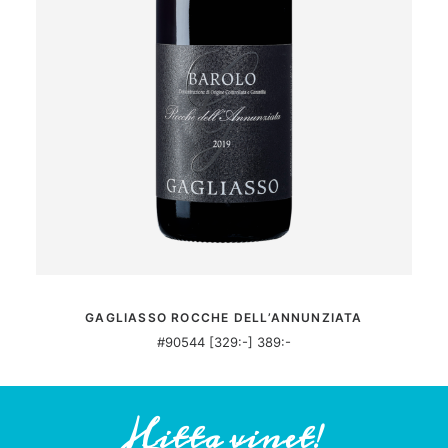
MER INFORMATION
GAGLIASSO ROCCHE DELL’ANNUNZIATA
#90544 [329:-] 389:-
Hitta vinet!