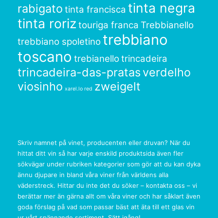
tinta negra
rabigato
tinta francisca
tinta roriz
touriga franca
Trebbianello
trebbiano
trebbiano spoletino
toscano
trebianello
trincadeira
trincadeira-das-pratas
verdelho
viosinho
zweigelt
xarel.lo red
Skriv namnet på vinet, producenten eller druvan? När du
hittat ditt vin så har varje enskild produktsida även fler
sökvägar under rubriken kategorier som gör att du kan dyka
ännu djupare in bland våra viner från världens alla
väderstreck. Hittar du inte det du söker – kontakta oss – vi
berättar mer än gärna allt om våra viner och har såklart även
goda förslag på vad som passar bäst att äta till ett glas vin
ur vårt spännande sortiment. Sätt igång!