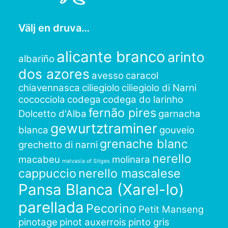
Välj en druva…
alicante branco
arinto
albariño
dos azores
avesso
caracol
chiavennasca
ciliegiolo
ciliegiolo di Narni
cococciola
codega
codega do larinho
fernão pires
Dolcetto d'Alba
garnacha
gewurtztraminer
blanca
gouveio
grenache blanc
grechetto di narni
nerello
macabeu
molinara
malvasia of Sitges
cappuccio
nerello mascalese
Pansa Blanca (Xarel-lo)
parellada
Pecorino
Petit Manseng
pinotage
pinot auxerrois
pinto gris