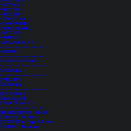
| VARUTYPER
• VITT VIN
• RÖTT VIN
• ROSÉ VIN
• ORANGE VIN
• CHAMPAGNE
• MOUSSERANDE
• SÖTT VIN
• PORTVIN
• EKOLOGISKT VIN
• • • • • • • • • • • • • • • • •
• GRAPPA
• • • • • • • • • • • • • • • • •
| FLASKSTORLEKAR
• • • • • • • • • • • • • • • • •
| SÖKGUIDE
• • • • • • • • • • • • • • • • •
| PRISLISTA
| SÖKGUIDE
• • • • • • • • • • • • • • • • •
GAGLIASSO MOSCATO D’ASTI DUSS
| RESTAURANG
| BESTÄLL HÄR!
| REGISTRERA DIG
• • • • • • • • • • • • • • • • •
Veganskt
| FRIENDS | STORE | INSIGHT
| FRIENDS | Klubben
| STORE | Provningar & Event
| INSIGHT | Reportage
Detta vin är tillverkat av druvor som kommer från vingårdar