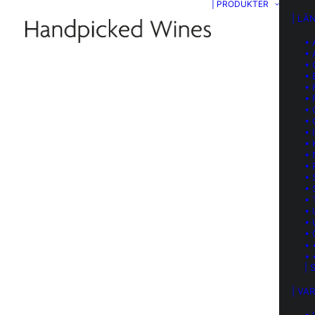
| PRODUKTER
| LÄ
•
•
• 
•
•
• 
•
•
• 
•
•
•
• 
• 
•
•
•
• 
• 
• 
| 
| VA