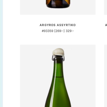
MER INFORMATION
ARGYROS ASSYRTIKO
A
#93359 [269:-] 329:-