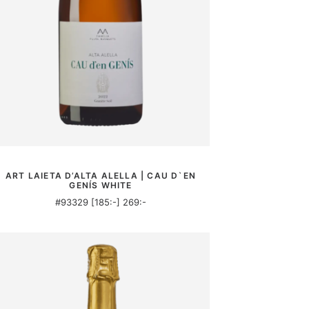
MER INFORMATION
ART LAIETA D’ALTA ALELLA | CAU D`EN
GENÍS WHITE
#93329 [185:-] 269:-