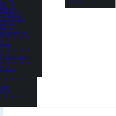
VITT VIN
• • • • •
RÖTT VIN
ROSÉ VIN
 ORANGE VIN
 CHAMPAGNE
 MOUSSERANDE
SÖTT VIN
PORTVIN
EKOLOGISKT VIN
• • • • • • • • • • •
• • • •
 GRAPPA
• • • • • • • • • • •
• • • •
 FLASKSTORLEKAR
• • • • • • • • • • •
• • • •
SÖKGUIDE
 • • • • • • • • •
 • •
SLISTA
KGUIDE
 • • • • • • • • •
 • •