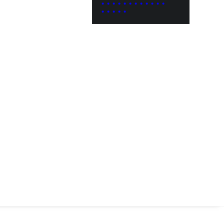
• • • • • • • • • • • •
• • • • •