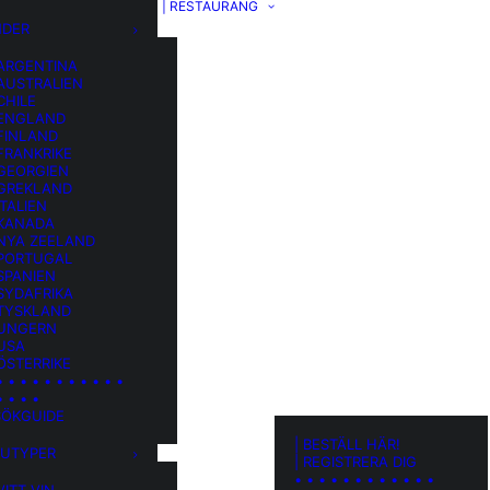
| RESTAURANG
NDER
 ARGENTINA
 AUSTRALIEN
CHILE
 ENGLAND
 FINLAND
FRANKRIKE
 GEORGIEN
 GREKLAND
ITALIEN
 KANADA
 NYA ZEELAND
 PORTUGAL
SPANIEN
SYDAFRIKA
 TYSKLAND
 UNGERN
 USA
ÖSTERRIKE
• • • • • • • • • • •
• • • •
SÖKGUIDE
| BESTÄLL HÄR!
RUTYPER
| REGISTRERA DIG
• • • • • • • • • • • •