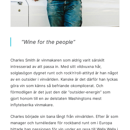
”Wine for the people”
Charles Smith är vinmakaren som aldrig varit särskilt
intresserad av att passa in. Med sitt vildvuxna hår,
solglasögon dygnet runt och rock’n’roll-attityd är han något
av en outsider i vinvärlden. Kanske är det därför han lyckas
göra vin som känns så befriande okomplicerat. Och
förmodligen är det just den där “outsider-energin” som
gjort honom till en av delstaten Washingtons mest
inflytelserika vinmakare.
Charles började sin bana långt från vinvärlden. Efter år som
manager och turnéledare för rockband runt om i Europa
hittade han passionen för vin under en resa till Walla Walla i