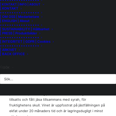
• • • • • • • • • • • • • • • • •
| KONTAKT | INFO | ABOUT
satsning på Rhône-druvor och andra internationella
| KONTAKT
storheter, viner från enskilda vingårdslägen och ett vineri
• • • • • • • • • • • • • • • • •
som slog upp dörrarna i Walla Walla 2001.
| OM OSS | Medarbetare
| ENGLISH | About
• • • • • • • • • • • • • • • • •
Sedan dess har Charles Smith producerat en
| SUSTAINABILITY | Hållbarhet
beundransvärd mångfald av kvalitetsviner med ett verkligt
| PRESS | Produktbilder
• • • • • • • • • • • • • • • • •
stort K, exempelvis K The Beautiful Syrah. Det här vinet har
| INTEGRITET | GDPR | Cookies
en längd som motsvarar en svensk midsommarnatt, menar
• • • • • • • • • • • • • • • • •
Charles. Djupt i färgtonen och med en fängslande aromatik
| ARKIVET
| BACK OFFICE
av mörk frukt och dova, jordiga toner.
En väldränerad, stenig jordmån på före detta flodbäddar
SÖK
betyder rankor med djupa rötter. Sandjorden under
stenarna och ett svalt växtläge ger druvor som omsätts till
ett välbalanserat vin med komplex karaktär. Ett handplockat
hantverk från Washington State, varsamt pressat och
producerat på naturlig jäst. En liten andel viognier har
tillsatts och fått jäsa tillsammans med syrah, för
fruktighetens skull. Vinet är uppfostrat på jästfällningen på
ekfat under 20 månaders tid och är lagringsdugligt i minst