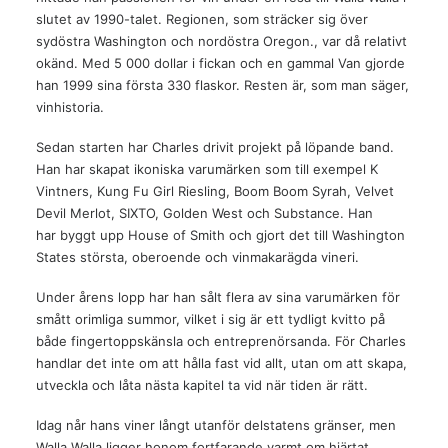
slutet av 1990-talet. Regionen, som sträcker sig över
sydöstra Washington och nordöstra Oregon., var då relativt
okänd. Med 5 000 dollar i fickan och en gammal Van gjorde
han 1999 sina första 330 flaskor. Resten är, som man säger,
vinhistoria.
Sedan starten har Charles drivit projekt på löpande band.
Han har skapat ikoniska varumärken som till exempel K
Vintners, Kung Fu Girl Riesling, Boom Boom Syrah, Velvet
Devil Merlot, SIXTO, Golden West och Substance. Han
har byggt upp House of Smith och gjort det till Washington
States största, oberoende och vinmakarägda vineri.
Under årens lopp har han sålt flera av sina varumärken för
smått orimliga summor, vilket i sig är ett tydligt kvitto på
både fingertoppskänsla och entreprenörsanda. För Charles
handlar det inte om att hålla fast vid allt, utan om att skapa,
utveckla och låta nästa kapitel ta vid när tiden är rätt.
Idag når hans viner långt utanför delstatens gränser, men
Walla Walla ligger honom fortfarande varmt om hjärtat.