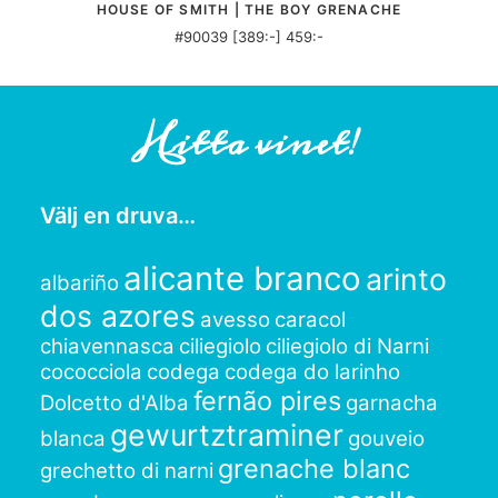
HOUSE OF SMITH | THE BOY GRENACHE
#90039 [389:-] 459:-
Hitta vinet!
Välj en druva…
alicante branco
arinto
albariño
dos azores
avesso
caracol
chiavennasca
ciliegiolo
ciliegiolo di Narni
cococciola
codega
codega do larinho
fernão pires
Dolcetto d'Alba
garnacha
gewurtztraminer
blanca
gouveio
grenache blanc
grechetto di narni