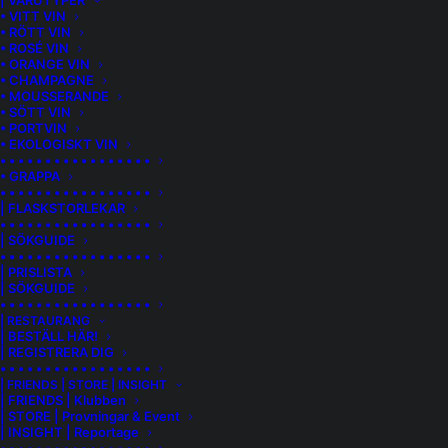
| VARUTYPER
• VITT VIN
• RÖTT VIN
• ROSÉ VIN
• ORANGE VIN
• CHAMPAGNE
• MOUSSERANDE
• SÖTT VIN
• PORTVIN
• EKOLOGISKT VIN
• • • • • • • • • • • • • • • • •
• GRAPPA
• • • • • • • • • • • • • • • • •
| FLASKSTORLEKAR
• • • • • • • • • • • • • • • • •
| SÖKGUIDE
• • • • • • • • • • • • • • • • •
| PRISLISTA
| SÖKGUIDE
• • • • • • • • • • • • • • • • •
HOUSE OF SMITH | K THE BEAUTIFUL
| RESTAURANG
| BESTÄLL HÄR!
SYRAH
| REGISTRERA DIG
• • • • • • • • • • • • • • • • •
Kombinera bästa växtplatserna i Walla Walla, Washington
| FRIENDS | STORE | INSIGHT
| FRIENDS | Klubben
State, med vinmakare Charles Smiths kärlek till druvan syrah
| STORE | Provningar & Event
och resultatet blir toppen. ”Absolutely beautiful”, säger
| INSIGHT | Reportage
Charles. Det var med serien K som det hela startade – en