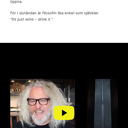
öppna.
För i slutändan är filosofin lika enkel som självklar:
”It’s just wine – drink it.”