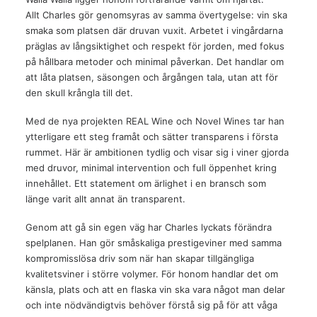
Allt Charles gör genomsyras av samma övertygelse: vin ska
smaka som platsen där druvan vuxit. Arbetet i vingårdarna
präglas av långsiktighet och respekt för jorden, med fokus
på hållbara metoder och minimal påverkan. Det handlar om
att låta platsen, säsongen och årgången tala, utan att för
den skull krångla till det.
Med de nya projekten REAL Wine och Novel Wines tar han
ytterligare ett steg framåt och sätter transparens i första
rummet. Här är ambitionen tydlig och visar sig i viner gjorda
med druvor, minimal intervention och full öppenhet kring
innehållet. Ett statement om ärlighet i en bransch som
länge varit allt annat än transparent.
Genom att gå sin egen väg har Charles lyckats förändra
spelplanen. Han gör småskaliga prestigeviner med samma
kompromisslösa driv som när han skapar tillgängliga
kvalitetsviner i större volymer. För honom handlar det om
känsla, plats och att en flaska vin ska vara något man delar
och inte nödvändigtvis behöver förstå sig på för att våga