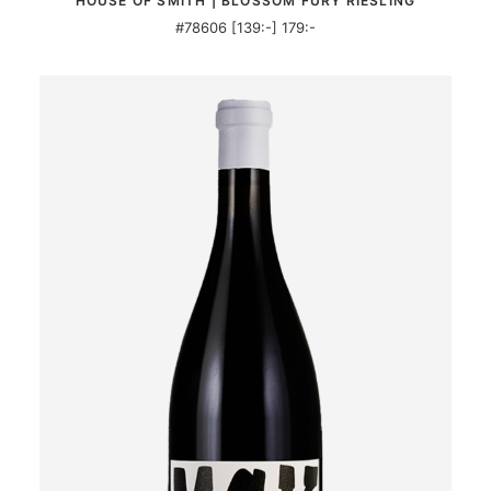
HOUSE OF SMITH | BLOSSOM FURY RIESLING
#78606 [139:-] 179:-