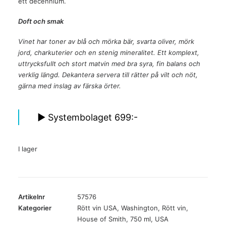
ett decennium.
Doft och smak
Vinet har toner av blå och mörka bär, svarta oliver, mörk
jord, charkuterier och en stenig mineralitet. Ett komplext,
uttrycksfullt och stort matvin med bra syra, fin balans och
verklig längd. Dekantera servera till rätter på vilt och nöt,
gärna med inslag av färska örter.
► Systembolaget 699:-
I lager
Artikelnr
57576
Kategorier
Rött vin USA
,
Washington
,
Rött vin
,
House of Smith
,
750 ml
,
USA