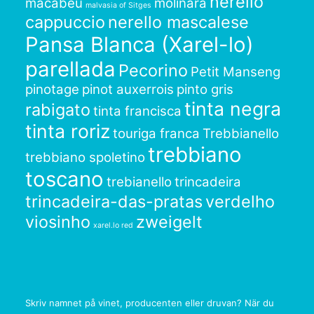
nerello
macabeu
molinara
malvasia of Sitges
cappuccio
nerello mascalese
Pansa Blanca (Xarel-lo)
parellada
Pecorino
Petit Manseng
pinotage
pinot auxerrois
pinto gris
tinta negra
rabigato
tinta francisca
tinta roriz
touriga franca
Trebbianello
trebbiano
trebbiano spoletino
toscano
trebianello
trincadeira
trincadeira-das-pratas
verdelho
viosinho
zweigelt
xarel.lo red
Skriv namnet på vinet, producenten eller druvan? När du