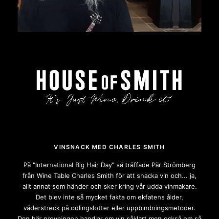
VINSNACK MED CHARLES SMITH
På "International Big Hair Day" så träffade Pär Strömberg
från Wine Table Charles Smith för att snacka vin och... ja,
allt annat som händer och sker kring vår udda vinmakare.
Det blev inte så mycket fakta om ekfatens ålder,
väderstreck på odlingslotter eller uppbindningsmetoder.
Den här provningen handlar om vin såklart men också om så