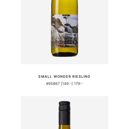
MER INFORMATION
SMALL WONDER RIESLING
#95867 [149:-] 179:-