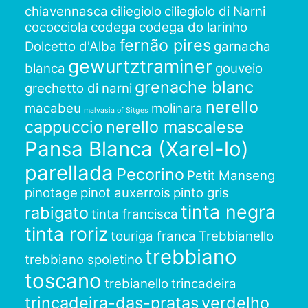
chiavennasca
ciliegiolo
ciliegiolo di Narni
cococciola
codega
codega do larinho
fernão pires
Dolcetto d'Alba
garnacha
gewurtztraminer
blanca
gouveio
grenache blanc
grechetto di narni
nerello
macabeu
molinara
malvasia of Sitges
cappuccio
nerello mascalese
Pansa Blanca (Xarel-lo)
parellada
Pecorino
Petit Manseng
pinotage
pinot auxerrois
pinto gris
tinta negra
rabigato
tinta francisca
tinta roriz
touriga franca
Trebbianello
trebbiano
trebbiano spoletino
toscano
trebianello
trincadeira
trincadeira-das-pratas
verdelho