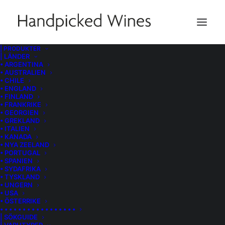
| PRODUKTER
| LÄNDER
Sökguide
• ARGENTINA
• AUSTRALIEN
• CHILE
• ENGLAND
• FINLAND
• FRANKRIKE
• GEORGIEN
• GREKLAND
Kontakta oss om du inte hittar det du söker eller
• ITALIEN
har frågor om någon speciell produkt.
• KANADA
• NYA ZEELAND
• PORTUGAL
• SPANIEN
• SYDAFRIKA
• TYSKLAND
• UNGERN
• USA
• ÖSTERRIKE
• • • • • • • • • • • • • • • • •
| SÖKGUIDE