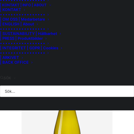
• • • • • • • • • • • • • • • • •
| KONTAKT | INFO | ABOUT
| KONTAKT
• • • • • • • • • • • • • • • • •
| OM OSS | Medarbetare
| ENGLISH | About
• • • • • • • • • • • • • • • • •
| SUSTAINABILITY | Hållbarhet
MER INFORMATION
| PRESS | Produktbilder
• • • • • • • • • • • • • • • • •
SMALL WONDER CHARDONNAY
| INTEGRITET | GDPR | Cookies
#93594 [169:-] 199:-
• • • • • • • • • • • • • • • • •
| ARKIVET
| BACK OFFICE
SÖK