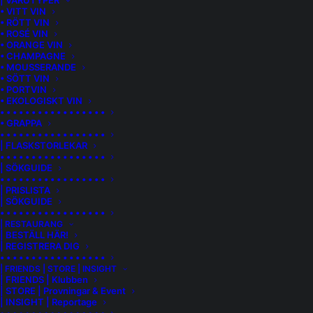
| VARUTYPER
• VITT VIN
• RÖTT VIN
• ROSÉ VIN
• ORANGE VIN
• CHAMPAGNE
• MOUSSERANDE
• SÖTT VIN
• PORTVIN
• EKOLOGISKT VIN
• • • • • • • • • • • • • • • • •
• GRAPPA
• • • • • • • • • • • • • • • • •
| FLASKSTORLEKAR
• • • • • • • • • • • • • • • • •
| SÖKGUIDE
• • • • • • • • • • • • • • • • •
| PRISLISTA
| SÖKGUIDE
• • • • • • • • • • • • • • • • •
| RESTAURANG
| BESTÄLL HÄR!
| REGISTRERA DIG
• • • • • • • • • • • • • • • • •
| FRIENDS | STORE | INSIGHT
| FRIENDS | Klubben
| STORE | Provningar & Event
| INSIGHT | Reportage