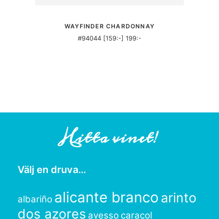
MER INFORMATION
WAYFINDER CHARDONNAY
#94044 [159:-] 199:-
Hitta vinet!
Välj en druva…
alicante branco
arinto
albariño
dos azores
avesso
caracol