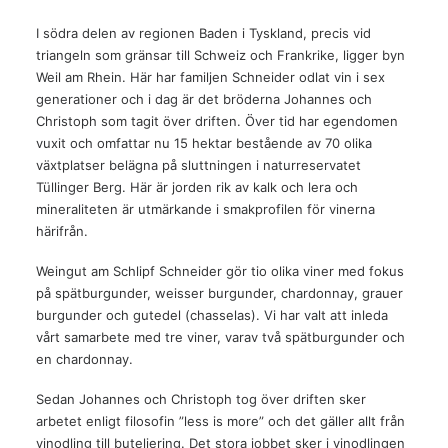
I södra delen av regionen Baden i Tyskland, precis vid
triangeln som gränsar till Schweiz och Frankrike, ligger byn
Weil am Rhein. Här har familjen Schneider odlat vin i sex
generationer och i dag är det bröderna Johannes och
Christoph som tagit över driften. Över tid har egendomen
vuxit och omfattar nu 15 hektar bestående av 70 olika
växtplatser belägna på sluttningen i naturreservatet
Tüllinger Berg. Här är jorden rik av kalk och lera och
mineraliteten är utmärkande i smakprofilen för vinerna
härifrån.
Weingut am Schlipf Schneider gör tio olika viner med fokus
på spätburgunder, weisser burgunder, chardonnay, grauer
burgunder och gutedel (chasselas). Vi har valt att inleda
vårt samarbete med tre viner, varav två spätburgunder och
en chardonnay.
Sedan Johannes och Christoph tog över driften sker
arbetet enligt filosofin ”less is more” och det gäller allt från
vinodling till buteljering. Det stora jobbet sker i vinodlingen