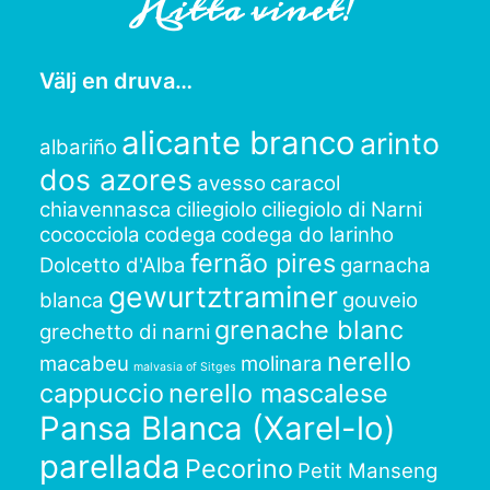
Hitta vinet!
Välj en druva…
alicante branco
arinto
albariño
dos azores
avesso
caracol
chiavennasca
ciliegiolo
ciliegiolo di Narni
cococciola
codega
codega do larinho
fernão pires
Dolcetto d'Alba
garnacha
gewurtztraminer
blanca
gouveio
grenache blanc
grechetto di narni
nerello
macabeu
molinara
malvasia of Sitges
cappuccio
nerello mascalese
Pansa Blanca (Xarel-lo)
parellada
Pecorino
Petit Manseng