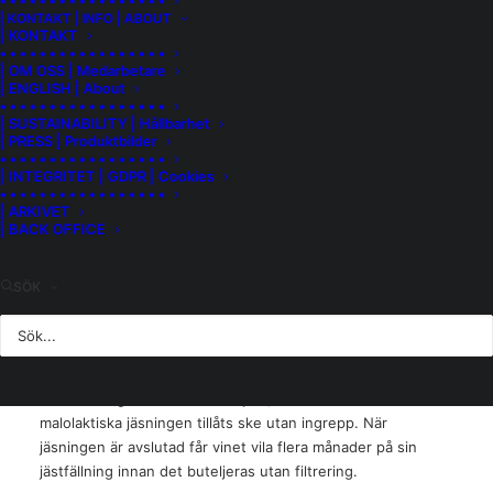
• • • • • • • • • • • • • • • • •
| KONTAKT | INFO | ABOUT
Belfortöppningen. Det är den naturliga dalgång som binder
| KONTAKT
samman Rhône- och Rhinedalarna.
• • • • • • • • • • • • • • • • •
| OM OSS | Medarbetare
| ENGLISH | About
Belfortöppningen kan beskrivas som en slags klimatkorridor
• • • • • • • • • • • • • • • • •
mellan Medelhavet och norra Europa. Genom denna
| SUSTAINABILITY | Hållbarhet
öppning strömmar varma, torra vindar norrut och ger
| PRESS | Produktbilder
• • • • • • • • • • • • • • • • •
området ett ovanligt milt och solrikt mikroklimat.
| INTEGRITET | GDPR | Cookies
Tillsammans med de mineralrika jordarna skapar det
• • • • • • • • • • • • • • • • •
idealiska förutsättningar och bidrar till utmärkt mognad hos
| ARKIVET
| BACK OFFICE
druvorna.
Vinmakningen sker med stor varsamhet och minimal
SÖK
påverkan. Druvorna pressas försiktigt och musten får
därefter vila i 24 timmar i rostfria ståltankar innan den
flyttas över till äldre franska ekfat, både klassiska barrique
och större 500-litersfat. Här sker den spontana jäsningen
med naturligt förekommande jäst, och även den
malolaktiska jäsningen tillåts ske utan ingrepp. När
jäsningen är avslutad får vinet vila flera månader på sin
jästfällning innan det buteljeras utan filtrering.