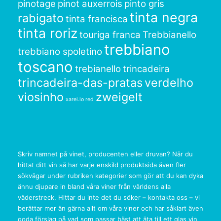
pinotage
pinot auxerrois
pinto gris
tinta negra
rabigato
tinta francisca
tinta roriz
touriga franca
Trebbianello
trebbiano
trebbiano spoletino
toscano
trebianello
trincadeira
trincadeira-das-pratas
verdelho
viosinho
zweigelt
xarel.lo red
Skriv namnet på vinet, producenten eller druvan? När du
hittat ditt vin så har varje enskild produktsida även fler
sökvägar under rubriken kategorier som gör att du kan dyka
ännu djupare in bland våra viner från världens alla
väderstreck. Hittar du inte det du söker – kontakta oss – vi
berättar mer än gärna allt om våra viner och har såklart även
goda förslag på vad som passar bäst att äta till ett glas vin