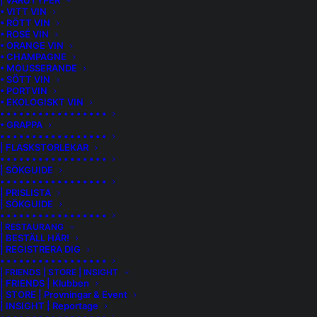
| VARUTYPER
• VITT VIN
• RÖTT VIN
• ROSÉ VIN
• ORANGE VIN
• CHAMPAGNE
• MOUSSERANDE
• SÖTT VIN
• PORTVIN
• EKOLOGISKT VIN
• • • • • • • • • • • • • • • • •
• GRAPPA
• • • • • • • • • • • • • • • • •
| FLASKSTORLEKAR
• • • • • • • • • • • • • • • • •
| SÖKGUIDE
• • • • • • • • • • • • • • • • •
| PRISLISTA
| SÖKGUIDE
• • • • • • • • • • • • • • • • •
WEINGUT AM SCHLIPF SCHNEIDER
| RESTAURANG
| BESTÄLL HÄR!
| WEIL AM RHEIN CHARDONNAY
| REGISTRERA DIG
• • • • • • • • • • • • • • • • •
Druvorna till detta vin kommer från en vingård i de allra
| FRIENDS | STORE | INSIGHT
| FRIENDS | Klubben
sydligaste delarna av Baden, precis där Tyskland möter
| STORE | Provningar & Event
både Frankrike och Schweiz. Här, vid staden Weil am Rhein,
| INSIGHT | Reportage
formas klimatet av ett unikt geografiskt fenomen som kallas