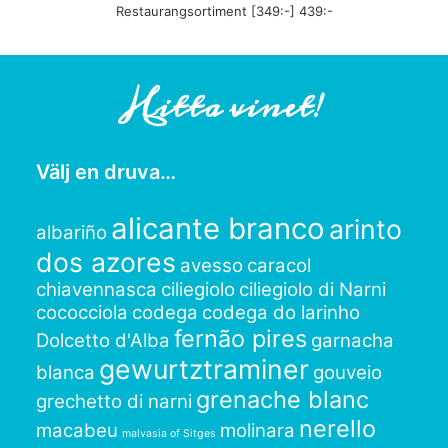
Restaurangsortiment [349:-] 439:-
Hitta vinet!
Välj en druva…
alicante branco
arinto
albariño
dos azores
avesso
caracol
chiavennasca
ciliegiolo
ciliegiolo di Narni
cococciola
codega
codega do larinho
fernão pires
Dolcetto d'Alba
garnacha
gewurtztraminer
blanca
gouveio
grenache blanc
grechetto di narni
nerello
macabeu
molinara
malvasia of Sitges