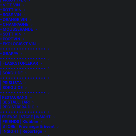
| VARUTYPER
• VITT VIN
• RÖTT VIN
• ROSÉ VIN
• ORANGE VIN
• CHAMPAGNE
• MOUSSERANDE
• SÖTT VIN
• PORTVIN
• EKOLOGISKT VIN
• • • • • • • • • • • • • • • • •
• GRAPPA
• • • • • • • • • • • • • • • • •
| FLASKSTORLEKAR
• • • • • • • • • • • • • • • • •
| SÖKGUIDE
• • • • • • • • • • • • • • • • •
| PRISLISTA
| SÖKGUIDE
• • • • • • • • • • • • • • • • •
DOMAINE TERNYNCK CHABLIS VIELLES
| RESTAURANG
| BESTÄLL HÄR!
VIGNES
| REGISTRERA DIG
• • • • • • • • • • • • • • • • •
Domaine Ternynck Chablis Vieilles Vignes är ett elegant vin
| FRIENDS | STORE | INSIGHT
| FRIENDS | Klubben
som odlas med stor omsorg på gamla vinstockar från 1976.
| STORE | Provningar & Event
”Vieilles Vignes” betyder just gamla vinstockar på franska.
| INSIGHT | Reportage
Vingården Les Malantes ligger i hjärtat av Chablis och