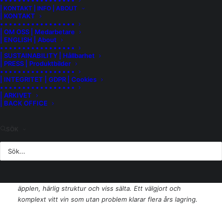
• • • • • • • • • • • • • • • • •
| KONTAKT | INFO | ABOUT
jordmånen består av kimmeridgian som är en kalkrik porös
| KONTAKT
sten som bildats av ostronskal. Vinet går i klassisk
• • • • • • • • • • • • • • • • •
Chablisstil och erbjuder en vacker balans mellan friskhet,
| OM OSS | Medarbetare
| ENGLISH | About
mineralitet och komplexitet.
• • • • • • • • • • • • • • • • •
| SUSTAINABILITY | Hållbarhet
Druvorna skördas för hand och selekteras noggrant. I
| PRESS | Produktbilder
• • • • • • • • • • • • • • • • •
vineriet pressas de varsamt och därefter sker både alkohol-
| INTEGRITET | GDPR | Cookies
och malolaktisk jäsning i stora (4500 l) gamla ekfat. Vinet
• • • • • • • • • • • • • • • • •
får mogna på sin jästfällning under 12 månader för
| ARKIVET
| BACK OFFICE
ytterligare smak och komplexitet.
Doft och smak
SÖK
Vinet har en vacker guldgul färg med lite gröna nyanser.
Doften är inbjudande av citrus, gula plommon, vanilj och en
subtil mineralton tillsammans med lätt blommighet. Smaken
är frisk och torr med toner av mogen citron och gröna
äpplen, härlig struktur och viss sälta. Ett välgjort och
komplext vitt vin som utan problem klarar flera års lagring.