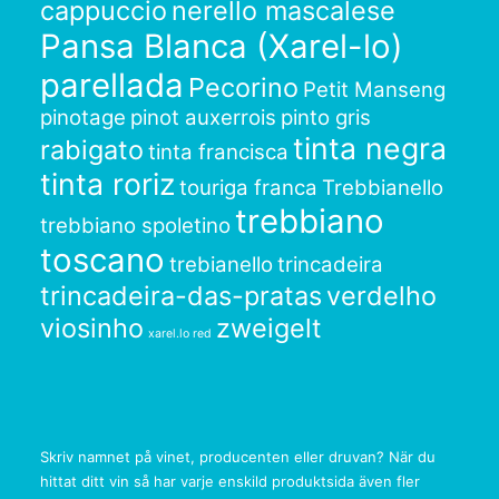
cappuccio
nerello mascalese
Pansa Blanca (Xarel-lo)
parellada
Pecorino
Petit Manseng
pinotage
pinot auxerrois
pinto gris
tinta negra
rabigato
tinta francisca
tinta roriz
touriga franca
Trebbianello
trebbiano
trebbiano spoletino
toscano
trebianello
trincadeira
trincadeira-das-pratas
verdelho
viosinho
zweigelt
xarel.lo red
Skriv namnet på vinet, producenten eller druvan? När du
hittat ditt vin så har varje enskild produktsida även fler