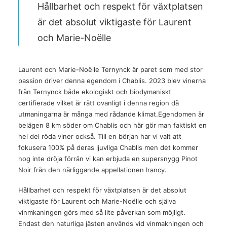
Hållbarhet och respekt för växtplatsen
är det absolut viktigaste för Laurent
och Marie-Noëlle
Laurent och Marie-Noëlle Ternynck är paret som med stor
passion driver denna egendom i Chablis. 2023 blev vinerna
från Ternynck både ekologiskt och biodymaniskt
certifierade vilket är rätt ovanligt i denna region då
utmaningarna är många med rådande klimat.Egendomen är
belägen 8 km söder om Chablis och här gör man faktiskt en
hel del röda viner också. Till en början har vi valt att
fokusera 100% på deras ljuvliga Chablis men det kommer
nog inte dröja förrän vi kan erbjuda en supersnygg Pinot
Noir från den närliggande appellationen Irancy.
Hållbarhet och respekt för växtplatsen är det absolut
viktigaste för Laurent och Marie-Noëlle och själva
vinmkaningen görs med så lite påverkan som möjligt.
Endast den naturliga jästen används vid vinmakningen och