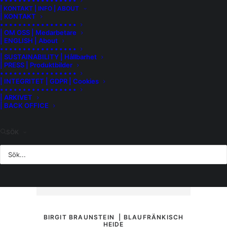
• • • • • • • • • • • • • • • • •
| KONTAKT | INFO | ABOUT
| KONTAKT
• • • • • • • • • • • • • • • • •
| OM OSS | Medarbetare
| ENGLISH | About
• • • • • • • • • • • • • • • • •
| SUSTAINABILITY | Hållbarhet
| PRESS | Produktbilder
• • • • • • • • • • • • • • • • •
| INTEGRITET | GDPR | Cookies
• • • • • • • • • • • • • • • • •
| ARKIVET
| BACK OFFICE
SÖK
MER INFORMATION
BIRGIT BRAUNSTEIN | BLAUFRÄNKISCH
HEIDE