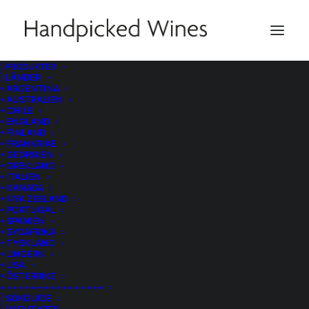
| PRODUKTER
| LÄNDER
Region
• ARGENTINA
• AUSTRALIEN
• CHILE
• ENGLAND
• FINLAND
• FRANKRIKE
• GEORGIEN
OCH SEN EN REGION…
• GREKLAND
• ITALIEN
• KANADA
• NYA ZEELAND
Burgenland
• PORTUGAL
• SPANIEN
Kremstal
• SYDAFRIKA
• TYSKLAND
Vulkanland Steiermark
• UNGERN
• USA
• ÖSTERRIKE
• • • • • • • • • • • • • • • • •
| SÖKGUIDE
Här hittar du de regioner i landet som våra