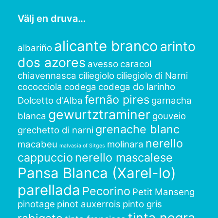
Välj en druva…
alicante branco
arinto
albariño
dos azores
avesso
caracol
chiavennasca
ciliegiolo
ciliegiolo di Narni
cococciola
codega
codega do larinho
fernão pires
Dolcetto d'Alba
garnacha
gewurtztraminer
blanca
gouveio
grenache blanc
grechetto di narni
nerello
macabeu
molinara
malvasia of Sitges
cappuccio
nerello mascalese
Pansa Blanca (Xarel-lo)
parellada
Pecorino
Petit Manseng
pinotage
pinot auxerrois
pinto gris
tinta negra