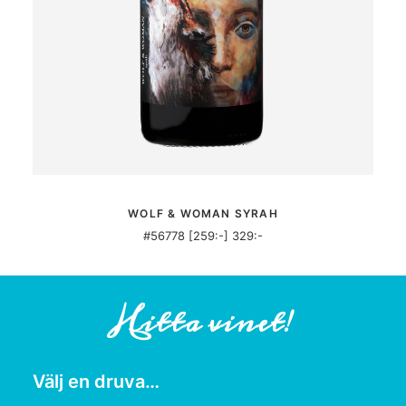
MER INFORMATION
WOLF & WOMAN SYRAH
#56778 [259:-] 329:-
Hitta vinet!
Välj en druva…