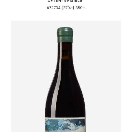
OFTEN INVISIBLE”
#72734 [279:-] 359:-