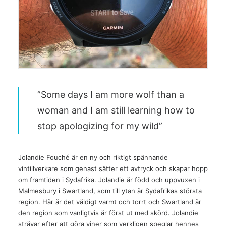
”Some days I am more wolf than a
woman and I am still learning how to
stop apologizing for my wild”
Jolandie Fouché är en ny och riktigt spännande
vintillverkare som genast sätter ett avtryck och skapar hopp
om framtiden i Sydafrika. Jolandie är född och uppvuxen i
Malmesbury i Swartland, som till ytan är Sydafrikas största
region. Här är det väldigt varmt och torrt och Swartland är
den region som vanligtvis är först ut med skörd. Jolandie
strävar efter att göra viner som verkligen speglar hennes