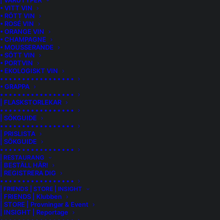
| VARUTYPER
• VITT VIN
• RÖTT VIN
• ROSÉ VIN
• ORANGE VIN
• CHAMPAGNE
• MOUSSERANDE
• SÖTT VIN
• PORTVIN
• EKOLOGISKT VIN
• • • • • • • • • • • • • • • • •
• GRAPPA
• • • • • • • • • • • • • • • • •
| FLASKSTORLEKAR
• • • • • • • • • • • • • • • • •
| SÖKGUIDE
• • • • • • • • • • • • • • • • •
| PRISLISTA
| SÖKGUIDE
• • • • • • • • • • • • • • • • •
WOLF & WOMAN CHENIN BLANC 2024
| RESTAURANG
| BESTÄLL HÄR!
| REGISTRERA DIG
Ny årgång och efterlängtad av många. Wolf & Woman
• • • • • • • • • • • • • • • • •
Chenin Blanc är ett vin med tydlig identitet och djupa rötter
| FRIENDS | STORE | INSIGHT
| FRIENDS | Klubben
– bokstavligen. Druvorna kommer från fyra olika vingårdar
| STORE | Provningar & Event
med dry-farmed bush vines som alla har uppnått en
| INSIGHT | Reportage
respektabel ålder på mellan 40 och 48 år. Tre av dessa