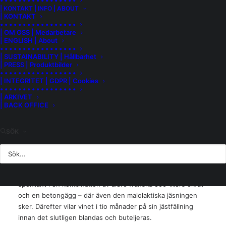
• • • • • • • • • • • • • • • • •
| KONTAKT | INFO | ABOUT
vingårdar ligger i Paardeberg och planterades 1968, 1971
| KONTAKT
och 1980, i vittrad granitjord. Den fjärde vingården ligger
• • • • • • • • • • • • • • • • •
| OM OSS | Medarbetare
norr om Malmesbury och planterades 1981, i järnrik röd jord
| ENGLISH | About
med hög andel lera. Samtliga odlingar är obevattnade och
• • • • • • • • • • • • • • • • •
präglade av Swartlands karga klimat.
| SUSTAINABILITY | Hållbarhet
| PRESS | Produktbilder
• • • • • • • • • • • • • • • • •
Vingårdarna i Paardeberg, som utgör 70 % av vinet, bidrar
| INTEGRITET | GDPR | Cookies
med elegans, mineralitet och energi. Här handlar det om en
• • • • • • • • • • • • • • • • •
| ARKIVET
stram struktur, fräschör och nyanserade toner av citrus och
| BACK OFFICE
vita stenfrukter. Den återstående tredjedelen, från den
järnrika jorden, tillför generös frukt, värme och aromatisk
gul frukt i doften – en fin kontrast som ger balans och djup.
SÖK
Druvorna skördas i gryningen och får först vila i kylrum
under 24 timmar innan de pressas som hela klasar. Musten
får sedan klarna naturligt över natten. Jäsningen sker
spontant i en kombination av äldre franska 500-liters ekfat
och en betongägg – där även den malolaktiska jäsningen
sker. Därefter vilar vinet i tio månader på sin jästfällning
innan det slutligen blandas och buteljeras.