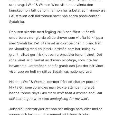
ursprung. I Wolf & Woman Wine vill hon använda den
kunskap hon fått genom när hon har arbetat som vinmakare
i Australien och Kalifornien samt hos andra producenter i
Sydafrika.
Debuten skedde med årgång 2018 och först ut är två
underbara viner gjorda på de druvor som vi ofta förknippar
med Sydafrika. Det vita vinet är gjort på chenin blanc från
en vinodling med en järnrik jordmån som har inslag av
granit, vilket ger friskhet och aromatiska toner i vinet. Det
röda vinet är tillverkat av druvan pinotage, som inte har
bevattnats. Jordmånen består granit och just det här vinet
visar upp en helt ny stil av Sydafrikas nationaldruva.
Namnet Wolf & Woman kommer från ett citat av poeten
Nikita Gill som Jolandies man tyckte stämde in bra på
henne.
”Some days I am more wolf than a woman and I am
still learning how to stop apologizing for my wild”.
Jolandie understryker att hon ser många paralleller mellan
vargen och kvinnan, till exempel att bägge är lojala,