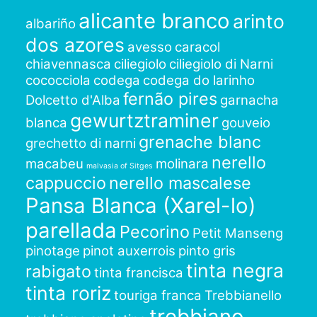
alicante branco
arinto
albariño
dos azores
avesso
caracol
chiavennasca
ciliegiolo
ciliegiolo di Narni
cococciola
codega
codega do larinho
fernão pires
Dolcetto d'Alba
garnacha
gewurtztraminer
blanca
gouveio
grenache blanc
grechetto di narni
nerello
macabeu
molinara
malvasia of Sitges
cappuccio
nerello mascalese
Pansa Blanca (Xarel-lo)
parellada
Pecorino
Petit Manseng
pinotage
pinot auxerrois
pinto gris
tinta negra
rabigato
tinta francisca
tinta roriz
touriga franca
Trebbianello
trebbiano