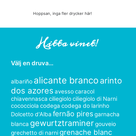
Hoppsan, inga fler drycker här!
Hitta vinet!
Välj en druva…
alicante branco
arinto
albariño
dos azores
avesso
caracol
chiavennasca
ciliegiolo
ciliegiolo di Narni
cococciola
codega
codega do larinho
fernão pires
Dolcetto d'Alba
garnacha
gewurtztraminer
blanca
gouveio
grenache blanc
grechetto di narni