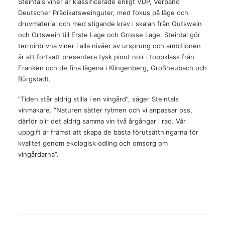
Steintals viner är klassificerade enligt VDP, Verband
Deutscher Prädikatsweinguter, med fokus på läge och
druvmaterial och med stigande krav i skalan från Gutswein
och Ortswein till Erste Lage och Grosse Lage. Steintal gör
terroirdrivna viner i alla nivåer av ursprung och ambitionen
är att fortsatt presentera tysk pinot noir i toppklass från
Franken och de fina lägena i Klingenberg, Großheubach och
Bürgstadt.
”Tiden står aldrig stilla i en vingård”, säger Steintals
vinmakare. ”Naturen sätter rytmen och vi anpassar oss,
därför blir det aldrig samma vin två årgångar i rad. Vår
uppgift är främst att skapa de bästa förutsättningarna för
kvalitet genom ekologisk odling och omsorg om
vingårdarna”.