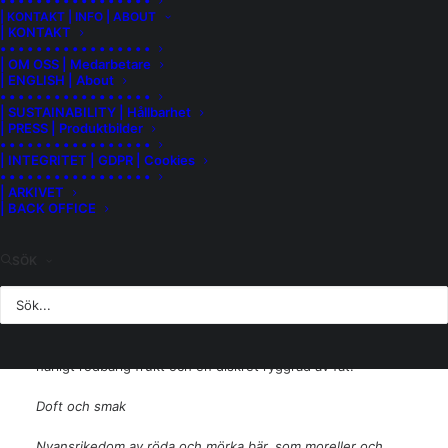
• • • • • • • • • • • • • • • • •
| KONTAKT | INFO | ABOUT
den röda sandsstensjorden erbjuder i form av fin
| KONTAKT
mineralitet och vinets uttryck blir mer koncentrerat. Druvan
• • • • • • • • • • • • • • • • •
spätburgunder, eller pinot noir, har extra god förmåga att
| OM OSS | Medarbetare
| ENGLISH | About
fånga platsen och uttrycka den i vinet.
• • • • • • • • • • • • • • • • •
| SUSTAINABILITY | Hållbarhet
Großheubach Spätburgunder är klassat som VDP Ortswein,
| PRESS | Produktbilder
• • • • • • • • • • • • • • • • •
vilket bland annat anger ett utvalt vingårdsläge med hög
| INTEGRITET | GDPR | Cookies
kvalitet, lokal druvsort, begränsat skördeuttag och en
• • • • • • • • • • • • • • • • •
representativ karaktär för ursprunget. Druvorna
| ARKIVET
| BACK OFFICE
handskördas och tas varsamt omhand i vineriet, där minsta
möjliga påverkan gäller. Vinet jäser på den naturliga jästen,
pumpning och filtrering undviks och endast en mindre
SÖK
mängd svavel tillsätts före buteljering. Vinet har vilat på fat
av lokal tysk ek som har vuxit långsamt och blivit tät, faten
är därmed finporiga och tillför syre långsamt för bästa
utveckling. I flaskan finns ett finstämt, svalt uttryck med
härligt rödbärig frukt och en diskret ryggrad av fat.
Doft och smak
Nyansrikedom av röda och mörka bär, som moreller och