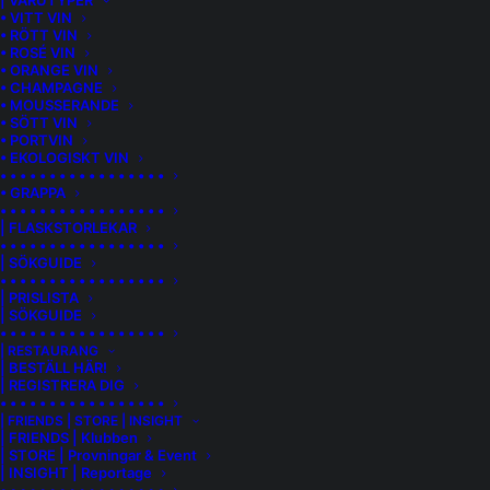
| VARUTYPER
• VITT VIN
• RÖTT VIN
• ROSÉ VIN
• ORANGE VIN
• CHAMPAGNE
• MOUSSERANDE
• SÖTT VIN
• PORTVIN
• EKOLOGISKT VIN
• • • • • • • • • • • • • • • • •
• GRAPPA
• • • • • • • • • • • • • • • • •
| FLASKSTORLEKAR
• • • • • • • • • • • • • • • • •
| SÖKGUIDE
• • • • • • • • • • • • • • • • •
| PRISLISTA
| SÖKGUIDE
• • • • • • • • • • • • • • • • •
WEINGUT STEINTAL | GROSSHEUBACH S
| RESTAURANG
| BESTÄLL HÄR!
PÄTBURGUNDER
| REGISTRERA DIG
• • • • • • • • • • • • • • • • •
Druvorna till detta vin kommer från vingården Großheubach
| FRIENDS | STORE | INSIGHT
| FRIENDS | Klubben
där Weingut Steindal har odlingar med bästa läge, på branta
| STORE | Provningar & Event
sluttningar ner mot floden Main. Alte Reben anger att
| INSIGHT | Reportage
stockarna är äldre, rötterna går djupare och tar tillvara det