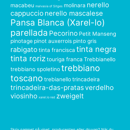
nerello
macabeu
molinara
malvasia of Sitges
cappuccio
nerello mascalese
Pansa Blanca (Xarel-lo)
parellada
Pecorino
Petit Manseng
pinotage
pinot auxerrois
pinto gris
tinta negra
rabigato
tinta francisca
tinta roriz
touriga franca
Trebbianello
trebbiano
trebbiano spoletino
toscano
trebianello
trincadeira
trincadeira-das-pratas
verdelho
viosinho
zweigelt
xarel.lo red
Skriv namnet på vinet, producenten eller druvan? När du