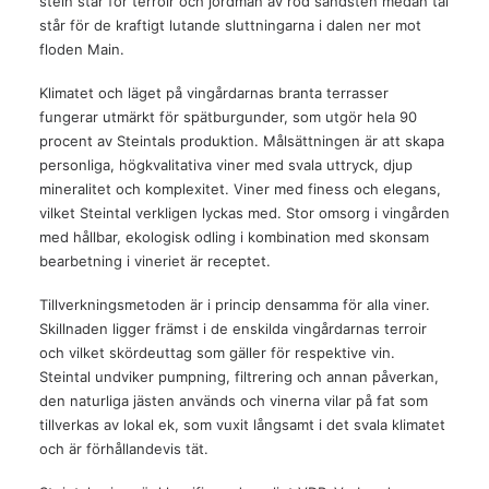
stein står för terroir och jordmån av röd sandsten medan tal
står för de kraftigt lutande sluttningarna i dalen ner mot
floden Main.
Klimatet och läget på vingårdarnas branta terrasser
fungerar utmärkt för spätburgunder, som utgör hela 90
procent av Steintals produktion. Målsättningen är att skapa
personliga, högkvalitativa viner med svala uttryck, djup
mineralitet och komplexitet. Viner med finess och elegans,
vilket Steintal verkligen lyckas med. Stor omsorg i vingården
med hållbar, ekologisk odling i kombination med skonsam
bearbetning i vineriet är receptet.
Tillverkningsmetoden är i princip densamma för alla viner.
Skillnaden ligger främst i de enskilda vingårdarnas terroir
och vilket skördeuttag som gäller för respektive vin.
Steintal undviker pumpning, filtrering och annan påverkan,
den naturliga jästen används och vinerna vilar på fat som
tillverkas av lokal ek, som vuxit långsamt i det svala klimatet
och är förhållandevis tät.