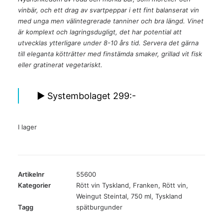
vinbär, och ett drag av svartpeppar i ett fint balanserat vin
med unga men välintegrerade tanniner och bra längd. Vinet
är komplext och lagringsdugligt, det har potential att
utvecklas ytterligare under 8-10 års tid. Servera det gärna
till eleganta kötträtter med finstämda smaker, grillad vit fisk
eller gratinerat vegetariskt.
► Systembolaget 299:-
I lager
Artikelnr
55600
Kategorier
Rött vin Tyskland
,
Franken
,
Rött vin
,
Weingut Steintal
,
750 ml
,
Tyskland
Tagg
spätburgunder