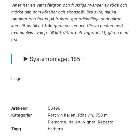
Vinet har en varm färgton och fruktiga nyanser av röda och
mörka bär, som körsbär och skogsbär. Bra syra, mjuka
tanniner och fokus på frukten ger drickglädje som gärna
kan sättas till att från goda pizzan och färska pastan med
exempelvis svamp, till kötträtter och vegetariskt, gärna med
ost.
► Systembolaget 185:-
I lager
Artikelnr
53496
Kategorier
Rött vin Italien
,
Rött vin
,
750 ml
,
Piemonte
,
Italien
,
Vigneti Repetto
Tagg
barbera