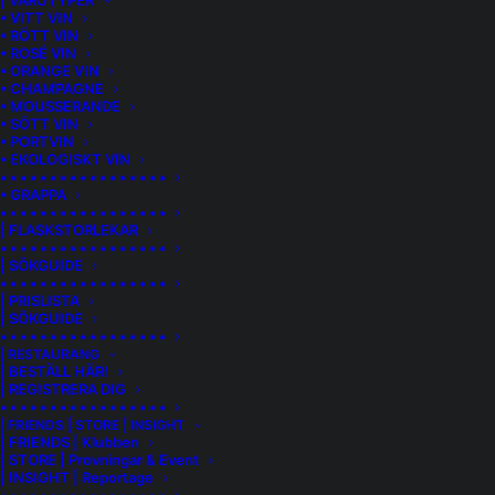
| VARUTYPER
• VITT VIN
• RÖTT VIN
• ROSÉ VIN
• ORANGE VIN
• CHAMPAGNE
• MOUSSERANDE
• SÖTT VIN
• PORTVIN
• EKOLOGISKT VIN
• • • • • • • • • • • • • • • • •
• GRAPPA
• • • • • • • • • • • • • • • • •
| FLASKSTORLEKAR
• • • • • • • • • • • • • • • • •
| SÖKGUIDE
• • • • • • • • • • • • • • • • •
| PRISLISTA
| SÖKGUIDE
• • • • • • • • • • • • • • • • •
VIGNETI REPETTO EQUILATERO
| RESTAURANG
| BESTÄLL HÄR!
PIEMONTE BARBERA
| REGISTRERA DIG
• • • • • • • • • • • • • • • • •
Barbera, Piemontes stora blå druva sett till volym och hela
| FRIENDS | STORE | INSIGHT
| FRIENDS | Klubben
traktens bordsvin av tradition, kommer i dag i en bredd av
| STORE | Provningar & Event
tolkningar på intressant nivå, med olika stil av vinifiering.
| INSIGHT | Reportage
Med frukten i centrum gör Vigneti Repetti sin stil av