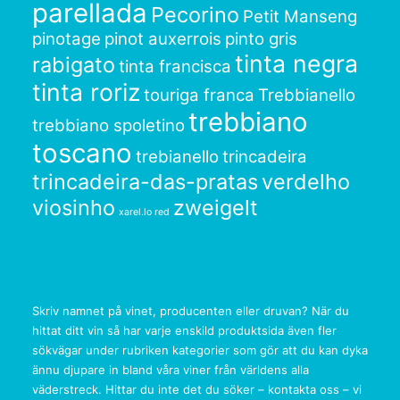
parellada
Pecorino
Petit Manseng
pinotage
pinot auxerrois
pinto gris
tinta negra
rabigato
tinta francisca
tinta roriz
touriga franca
Trebbianello
trebbiano
trebbiano spoletino
toscano
trebianello
trincadeira
trincadeira-das-pratas
verdelho
viosinho
zweigelt
xarel.lo red
Skriv namnet på vinet, producenten eller druvan? När du
hittat ditt vin så har varje enskild produktsida även fler
sökvägar under rubriken kategorier som gör att du kan dyka
ännu djupare in bland våra viner från världens alla
väderstreck. Hittar du inte det du söker – kontakta oss – vi