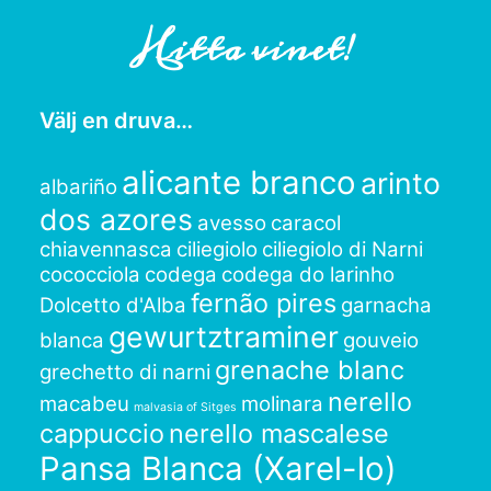
Hitta vinet!
Välj en druva…
alicante branco
arinto
albariño
dos azores
avesso
caracol
chiavennasca
ciliegiolo
ciliegiolo di Narni
cococciola
codega
codega do larinho
fernão pires
Dolcetto d'Alba
garnacha
gewurtztraminer
blanca
gouveio
grenache blanc
grechetto di narni
nerello
macabeu
molinara
malvasia of Sitges
cappuccio
nerello mascalese
Pansa Blanca (Xarel-lo)