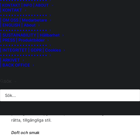
• • • • • • • • • • • • • • • • •
| KONTAKT | INFO | ABOUT
barbera i en lättillgänglig, klunkvänlig och samtidigt seriös
| KONTAKT
version som har fostrats på ståltank för en ren och
• • • • • • • • • • • • • • • • •
osminkad fräschör.
| OM OSS | Medarbetare
| ENGLISH | About
• • • • • • • • • • • • • • • • •
Platsen är Sarezzano, Sant’Agata Fossili, och här växer
| SUSTAINABILITY | Hållbarhet
barbera på 250 till 320 meters höjd över havet på en
| PRESS | Produktbilder
• • • • • • • • • • • • • • • • •
jordmån som består av kalksten, lera och märgel. Fullt
| INTEGRITET | GDPR | Cookies
mogna druvor, med optimal bärighet och bra balans,
• • • • • • • • • • • • • • • • •
skördas för hand mot slutet av september.
| ARKIVET
| BACK OFFICE
Vid ankomst till källaren avstjälkas och krossas druvorna
och musten får ligga med skalkontakt på ståltank under åtta
SÖK
till tio dagar. Vinet får jäsa sex till åtta månader på ståltank
med temperaturkontroll, regelbunden omrörning sker för
optimal extraktion och vinet genomgår även den
malolaktiska jäsningen på ståltank. Därefter får vinet vila
ytterligare ett drygt halvår på flaska för att mogna till sin
rätta, tillgängliga stil.
Doft och smak