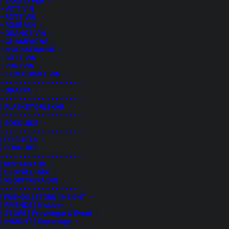
| VARUTYPER
• VITT VIN
• RÖTT VIN
• ROSÉ VIN
• ORANGE VIN
• CHAMPAGNE
• MOUSSERANDE
• SÖTT VIN
• PORTVIN
• EKOLOGISKT VIN
• • • • • • • • • • • • • • • • •
• GRAPPA
• • • • • • • • • • • • • • • • •
| FLASKSTORLEKAR
• • • • • • • • • • • • • • • • •
| SÖKGUIDE
• • • • • • • • • • • • • • • • •
| PRISLISTA
| SÖKGUIDE
• • • • • • • • • • • • • • • • •
BODEGA FERRÉ I CATASÚS | VIBLA
| RESTAURANG
| BESTÄLL HÄR!
| REGISTRERA DIG
Penedès är en av Spaniens mest dynamiska vinregioner,
• • • • • • • • • • • • • • • • •
belägen mellan Medelhavet och bergen väster om
| FRIENDS | STORE | INSIGHT
| FRIENDS | Klubben
Barcelona. Klimatet är varmt men tempereras av havsbrisar.
| STORE | Provningar & Event
Jordarna, som varierar mellan kalksten, lera och sand,
| INSIGHT | Reportage
skapar goda förutsättningar för både inhemska och