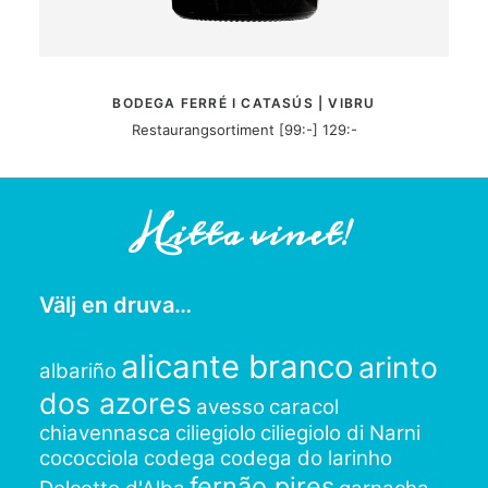
MER INFORMATION
BODEGA FERRÉ I CATASÚS | VIBRU
Restaurangsortiment [99:-] 129:-
Hitta vinet!
Välj en druva…
alicante branco
arinto
albariño
dos azores
avesso
caracol
chiavennasca
ciliegiolo
ciliegiolo di Narni
cococciola
codega
codega do larinho
fernão pires