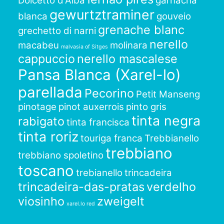
Dolcetto d'Alba
garnacha
gewurtztraminer
blanca
gouveio
grenache blanc
grechetto di narni
nerello
macabeu
molinara
malvasia of Sitges
cappuccio
nerello mascalese
Pansa Blanca (Xarel-lo)
parellada
Pecorino
Petit Manseng
pinotage
pinot auxerrois
pinto gris
tinta negra
rabigato
tinta francisca
tinta roriz
touriga franca
Trebbianello
trebbiano
trebbiano spoletino
toscano
trebianello
trincadeira
trincadeira-das-pratas
verdelho
viosinho
zweigelt
xarel.lo red