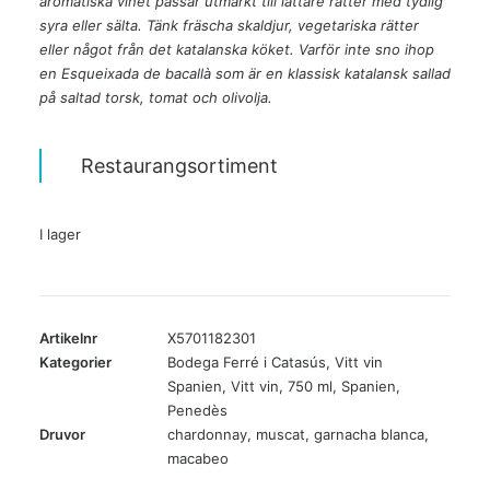
aromatiska vinet passar utmärkt till lättare rätter med tydlig
syra eller sälta. Tänk fräscha skaldjur, vegetariska rätter
eller något från det katalanska köket. Varför inte sno ihop
en Esqueixada de bacallà som är en klassisk katalansk sallad
på saltad torsk, tomat och olivolja.
Restaurangsortiment
I lager
Artikelnr
X5701182301
Kategorier
Bodega Ferré i Catasús
,
Vitt vin
Spanien
,
Vitt vin
,
750 ml
,
Spanien
,
Penedès
Druvor
chardonnay
,
muscat
,
garnacha blanca
,
macabeo