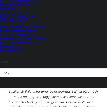
• • • • • • • • • • • • • • • • •
| KONTAKT | INFO | ABOUT
internationella druvsorter. Penedès är kanske mest känt för
| KONTAKT
cava, men här görs också moderna stilla viner med stor
• • • • • • • • • • • • • • • • •
| OM OSS | Medarbetare
personlighet.
| ENGLISH | About
• • • • • • • • • • • • • • • • •
Det här vinet är en blend av druvorna macabeo, garnacha
| SUSTAINABILITY | Hållbarhet
blanca, chardonnay och muscat. Det är ett supercharmigt
| PRESS | Produktbilder
• • • • • • • • • • • • • • • • •
vin med tydlig terroir. Druvorna skördas nattetid för att
| INTEGRITET | GDPR | Cookies
bevara fräschör och arom. Varje druvsort vinifieras separat
• • • • • • • • • • • • • • • • •
| ARKIVET
vid kontrollerad temperatur, +16 °C. Regelbunden
| BACK OFFICE
batonnage (omrörning av jästfällning) under lagring ger
struktur och rundhet. Vinet filtreras försiktigt utan klarning
för att bevara sin ursprungliga karaktär.
SÖK
Doft & smak
VIBLA har en ljus halmgul färg med subtila gröna toner. I
doften möts man av vita blommor, gröna äpplen och citrus.
Smaken är livlig, med toner av grapefrukt, saftiga päron och
ett stänk honung. Den pigga syran balanseras av en rund
textur och ett elegant, fruktigt avslut. Det här friska och