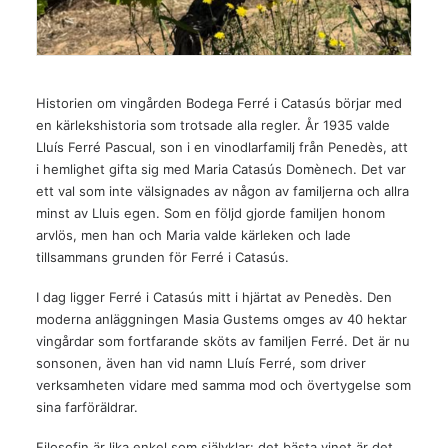
Historien om vingården Bodega Ferré i Catasús börjar med
en kärlekshistoria som trotsade alla regler. År 1935 valde
Lluís Ferré Pascual, son i en vinodlarfamilj från Penedès, att
i hemlighet gifta sig med Maria Catasús Domènech. Det var
ett val som inte välsignades av någon av familjerna och allra
minst av Lluis egen. Som en följd gjorde familjen honom
arvlös, men han och Maria valde kärleken och lade
tillsammans grunden för Ferré i Catasús.
I dag ligger Ferré i Catasús mitt i hjärtat av Penedès. Den
moderna anläggningen Masia Gustems omges av 40 hektar
vingårdar som fortfarande sköts av familjen Ferré. Det är nu
sonsonen, även han vid namn Lluís Ferré, som driver
verksamheten vidare med samma mod och övertygelse som
sina farföräldrar.
Filosofin är lika enkel som självklar: det bästa vinet är det