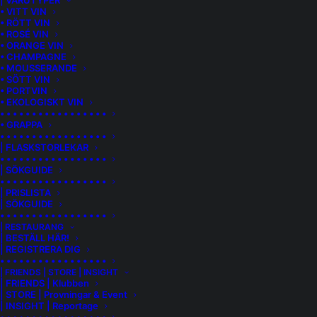
| VARUTYPER
• VITT VIN
• RÖTT VIN
• ROSÉ VIN
• ORANGE VIN
• CHAMPAGNE
• MOUSSERANDE
Hoppsan, inga fler drycker
• SÖTT VIN
• PORTVIN
här.
• EKOLOGISKT VIN
• • • • • • • • • • • • • • • • •
• GRAPPA
• • • • • • • • • • • • • • • • •
Finns inget här beror det oftast på att varan inte längre
| FLASKSTORLEKAR
finns att köpa. Kontakta oss gärna om du vill veta mer.
• • • • • • • • • • • • • • • • •
| SÖKGUIDE
• • • • • • • • • • • • • • • • •
| PRISLISTA
| SÖKGUIDE
• • • • • • • • • • • • • • • • •
| RESTAURANG
FUN FROM HANDPICKED
| BESTÄLL HÄR!
| REGISTRERA DIG
• • • • • • • • • • • • • • • • •
| FRIENDS | STORE | INSIGHT
| FRIENDS | Klubben
| STORE | Provningar & Event
Hitta vinet!
| INSIGHT | Reportage