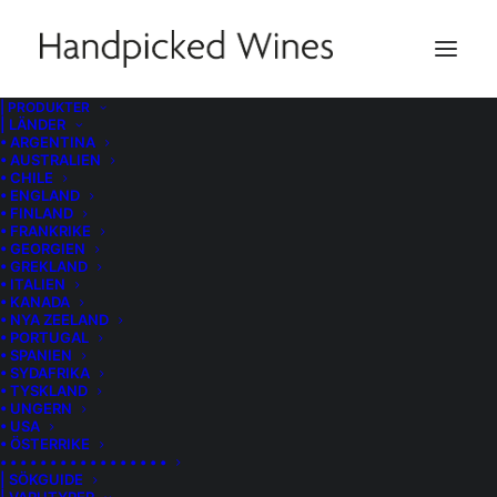
| PRODUKTER
| LÄNDER
Sökguide
• ARGENTINA
• AUSTRALIEN
• CHILE
• ENGLAND
• FINLAND
• FRANKRIKE
• GEORGIEN
• GREKLAND
Kontakta oss om du inte hittar det du söker eller
• ITALIEN
har frågor om någon speciell produkt.
• KANADA
• NYA ZEELAND
• PORTUGAL
• SPANIEN
• SYDAFRIKA
• TYSKLAND
• UNGERN
• USA
• ÖSTERRIKE
• • • • • • • • • • • • • • • • •
| SÖKGUIDE