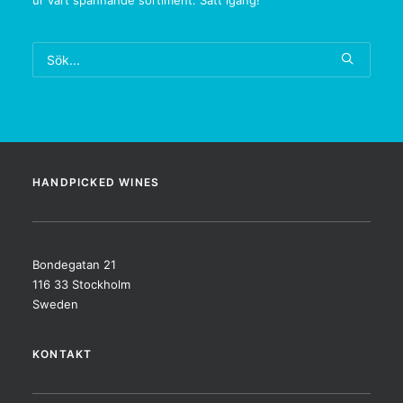
ur vårt spännande sortiment. Sätt igång!
HANDPICKED WINES
Bondegatan 21
116 33 Stockholm
Sweden
KONTAKT